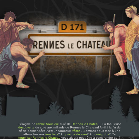
L'énigme de
l'abbé Saunière
curé de
Rennes le Chateau
: La fabuleuse
découverte
du curé aux milliards de Rennes le Chateau! A t-il à la fin du
siècle dernier découvert un fabuleux
trésor
? Sommes nous face à une
affaire liée aux
templiers
? Au
prieuré de sion
? Aux
wisigoths
? Ce
forum sur Rennes le Chateau
vous aidera peut-être à comprendre ou à