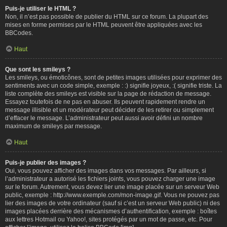
Puis-je utiliser le HTML ?
Non, il n’est pas possible de publier du HTML sur ce forum. La plupart des
mises en forme permises par le HTML peuvent être appliquées avec les
BBCodes.
Haut
Que sont les smileys ?
Les smileys, ou émoticônes, sont de petites images utilisées pour exprimer des
sentiments avec un code simple, exemple : :) signifie joyeux, :( signifie triste. La
liste complète des smileys est visible sur la page de rédaction de message.
Essayez toutefois de ne pas en abuser. Ils peuvent rapidement rendre un
message illisible et un modérateur peut décider de les retirer ou simplement
d’effacer le message. L’administrateur peut aussi avoir défini un nombre
maximum de smileys par message.
Haut
Puis-je publier des images ?
Oui, vous pouvez afficher des images dans vos messages. Par ailleurs, si
l’administrateur a autorisé les fichiers joints, vous pouvez charger une image
sur le forum. Autrement, vous devez lier une image placée sur un serveur Web
public, exemple : http://www.exemple.com/mon-image.gif. Vous ne pouvez pas
lier des images de votre ordinateur (sauf si c’est un serveur Web public) ni des
images placées derrière des mécanismes d’authentification, exemple : boîtes
aux lettres Hotmail ou Yahoo!, sites protégés par un mot de passe, etc. Pour