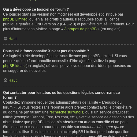
Qui a développé ce logiciel de forum ?
Ce logiciel (dans sa version non modifiée) est développé et distribué par
phpBB Limited
, qui en a les droits d’auteur. Il est publié sous la licence
publique générale GNU version 2 (GPL-2.0) et peut être diffusé librement. Pour
plus d’informations, visitez la page «
À propos de phpBB
» (en anglais).
Haut
Pourquoi la fonctionnalité X n’est pas disponible ?
Ce logiciel a été développé et mis sous licence par phpBB Limited. Si vous
pensez qu’une fonctionnalité nécessite d’être ajoutée, visitez la page
phpBB Ideas
(en anglais) où vous pouvez voter pour des idées proposées ou
en suggérer de nouvelles.
Haut
Qui contacter pour les abus ou les questions légales concernant ce
forum ?
Contactez n’importe lequel des administrateurs de la liste « L’équipe du
forum ». Si vous restez sans réponse alors prenez contact avec le propriétaire
du domaine (en faisant une
recherche sur whois
) ou si un service gratuit est
utilisé (exemple : Yahoo!, Free, f2s.com, etc.), avec le service de gestion ou des
abus. Notez que phpBB Limited
n’a absolument aucun contrôle
et ne peut
être, en aucun cas, tenu pour responsable sur
comment
,
où
ou
par qui
ce
forum est utilisé. Il est inutile de contacter phpBB Limited pour toute question
légale (cessions et désistements, responsabilité, propos diffamatoires, etc.)