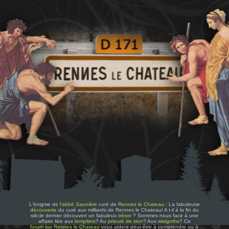
L'énigme de
l'abbé Saunière
curé de
Rennes le Chateau
: La fabuleuse
découverte
du curé aux milliards de Rennes le Chateau! A t-il à la fin du
siècle dernier découvert un fabuleux
trésor
? Sommes nous face à une
affaire liée aux
templiers
? Au
prieuré de sion
? Aux
wisigoths
? Ce
forum sur Rennes le Chateau
vous aidera peut-être à comprendre ou à