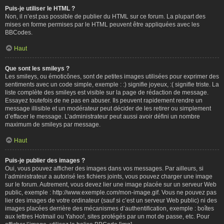
Puis-je utiliser le HTML ?
Non, il n’est pas possible de publier du HTML sur ce forum. La plupart des
mises en forme permises par le HTML peuvent être appliquées avec les
BBCodes.
Haut
Que sont les smileys ?
Les smileys, ou émoticônes, sont de petites images utilisées pour exprimer des
sentiments avec un code simple, exemple : :) signifie joyeux, :( signifie triste. La
liste complète des smileys est visible sur la page de rédaction de message.
Essayez toutefois de ne pas en abuser. Ils peuvent rapidement rendre un
message illisible et un modérateur peut décider de les retirer ou simplement
d’effacer le message. L’administrateur peut aussi avoir défini un nombre
maximum de smileys par message.
Haut
Puis-je publier des images ?
Oui, vous pouvez afficher des images dans vos messages. Par ailleurs, si
l’administrateur a autorisé les fichiers joints, vous pouvez charger une image
sur le forum. Autrement, vous devez lier une image placée sur un serveur Web
public, exemple : http://www.exemple.com/mon-image.gif. Vous ne pouvez pas
lier des images de votre ordinateur (sauf si c’est un serveur Web public) ni des
images placées derrière des mécanismes d’authentification, exemple : boîtes
aux lettres Hotmail ou Yahoo!, sites protégés par un mot de passe, etc. Pour