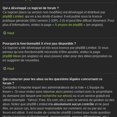
Qui a développé ce logiciel de forum ?
Ce logiciel (dans sa version non modifiée) est développé et distribué par
phpBB Limited
, qui en a les droits d’auteur. Il est publié sous la licence
publique générale GNU version 2 (GPL-2.0) et peut être diffusé librement. Pour
plus d’informations, visitez la page «
À propos de phpBB
» (en anglais).
Haut
Pourquoi la fonctionnalité X n’est pas disponible ?
Ce logiciel a été développé et mis sous licence par phpBB Limited. Si vous
pensez qu’une fonctionnalité nécessite d’être ajoutée, visitez la page
phpBB Ideas
(en anglais) où vous pouvez voter pour des idées proposées ou
en suggérer de nouvelles.
Haut
Qui contacter pour les abus ou les questions légales concernant ce
forum ?
Contactez n’importe lequel des administrateurs de la liste « L’équipe du
forum ». Si vous restez sans réponse alors prenez contact avec le propriétaire
du domaine (en faisant une
recherche sur whois
) ou si un service gratuit est
utilisé (exemple : Yahoo!, Free, f2s.com, etc.), avec le service de gestion ou des
abus. Notez que phpBB Limited
n’a absolument aucun contrôle
et ne peut
être, en aucun cas, tenu pour responsable sur
comment
,
où
ou
par qui
ce
forum est utilisé. Il est inutile de contacter phpBB Limited pour toute question
légale (cessions et désistements, responsabilité, propos diffamatoires, etc.)